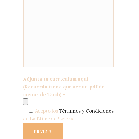
Adjunta tu curriculum aquí
(Recuerda tiene que ser un pdf de
menos de 1.5mb)
-
Acepto los
Términos y Condiciones
de La Efímera Pizzería